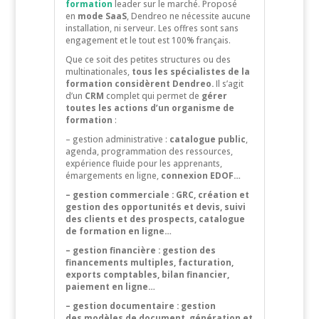
formation
leader sur le marché. Proposé
en
mode SaaS
, Dendreo ne nécessite aucune
installation, ni serveur. Les offres sont sans
engagement et le tout est 100% français.
Que ce soit des petites structures ou des
multinationales,
tous les spécialistes de la
formation considèrent Dendreo.
Il s’agit
d’un
CRM
complet qui permet de
gérer
toutes les actions d’un organisme de
formation
:
– gestion administrative :
catalogue public
,
agenda, programmation des ressources,
expérience fluide pour les apprenants,
émargements en ligne,
connexion EDOF…
– gestion commerciale :
GRC, création et
gestion des opportunités et devis, suivi
des clients et des prospects, catalogue
de formation en ligne…
– gestion financière :
gestion des
financements multiples, facturation,
exports comptables, bilan financier,
paiement en ligne…
– gestion documentaire : gestion
des
modèles de document
, génération et