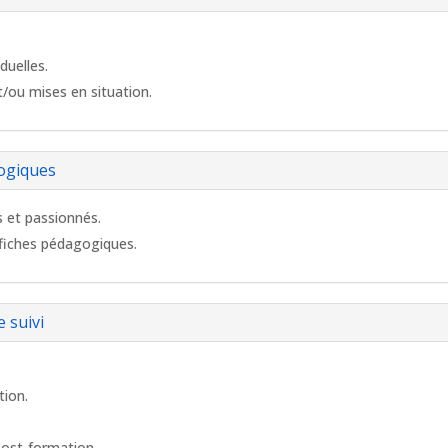
duelles.
t/ou mises en situation.
ogiques
 et passionnés.
fiches pédagogiques.
 suivi
tion.
.
ost-formation.