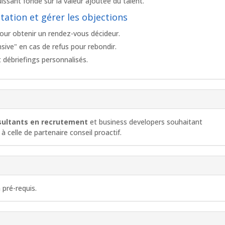
uissant fondé sur la valeur ajoutée du talent.
ntation et gérer les objections
our obtenir un rendez-vous décideur.
sive" en cas de refus pour rebondir.
t débriefings personnalisés.
sultants en recrutement
et business developers souhaitant
à celle de partenaire conseil proactif.
pré-requis.